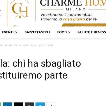
EVENTI
GAZZETTASTYLE
FOOD
SALUTE E BENES
o paaghi. Uil: ci costituiremo parte civile
a: chi ha sbagliato
ostituiremo parte