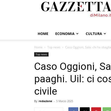
GazzettadiMilano.it
HOME
ECONOMIA
CULTURA
Home
Top news
Caso Oggioni, Sala: chi ha sbagliat
Top news
Caso Oggioni, Sal
paaghi. Uil: ci c
civile
By
redazione
-
5 Marzo 2025