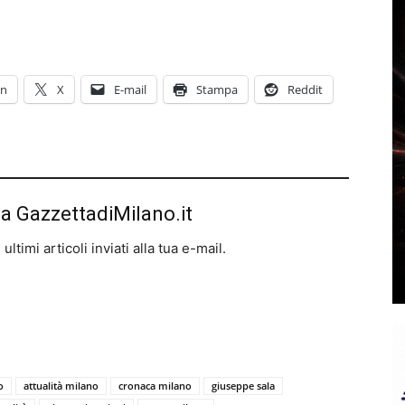
In
X
E-mail
Stampa
Reddit
da GazzettadiMilano.it
ltimi articoli inviati alla tua e-mail.
o
attualità milano
cronaca milano
giuseppe sala