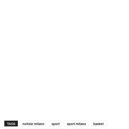
TAGS
notizie milano
sport
sport milano
basket