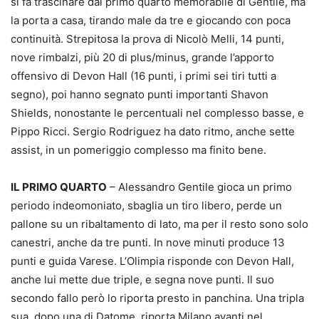
si fa trascinare dal primo quarto memorabile di Gentile, ma
la porta a casa, tirando male da tre e giocando con poca
continuità. Strepitosa la prova di Nicolò Melli, 14 punti,
nove rimbalzi, più 20 di plus/minus, grande l’apporto
offensivo di Devon Hall (16 punti, i primi sei tiri tutti a
segno), poi hanno segnato punti importanti Shavon
Shields, nonostante le percentuali nel complesso basse, e
Pippo Ricci. Sergio Rodriguez ha dato ritmo, anche sette
assist, in un pomeriggio complesso ma finito bene.
IL PRIMO QUARTO
– Alessandro Gentile gioca un primo
periodo indeomoniato, sbaglia un tiro libero, perde un
pallone su un ribaltamento di lato, ma per il resto sono solo
canestri, anche da tre punti. In nove minuti produce 13
punti e guida Varese. L’Olimpia risponde con Devon Hall,
anche lui mette due triple, e segna nove punti. Il suo
secondo fallo però lo riporta presto in panchina. Una tripla
sua, dopo una di Datome, riporta Milano avanti nel