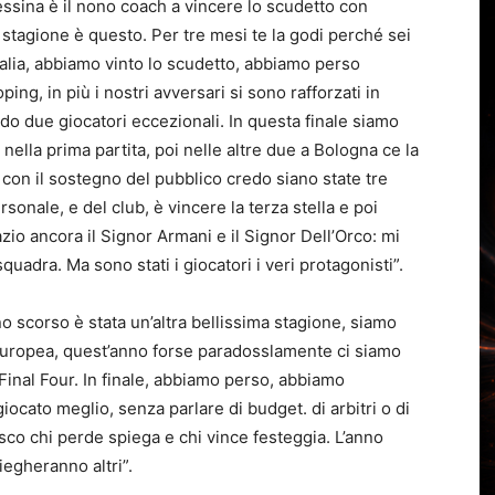
Messina è il nono coach a vincere lo scudetto con
a stagione è questo. Per tre mesi te la godi perché sei
talia, abbiamo vinto lo scudetto, abbiamo perso
oping, in più i nostri avversari si sono rafforzati in
 due giocatori eccezionali. In questa finale siamo
o nella prima partita, poi nelle altre due a Bologna ce la
 con il sostegno del pubblico credo siano state tre
ersonale, e del club, è vincere la terza stella e poi
zio ancora il Signor Armani e il Signor Dell’Orco: mi
quadra. Ma sono stati i giocatori i veri protagonisti”.
o scorso è stata un’altra bellissima stagione, siamo
e europea, quest’anno forse paradosslamente ci siamo
 Final Four. In finale, abbiamo perso, abbiamo
giocato meglio, senza parlare di budget. di arbitri o di
sco chi perde spiega e chi vince festeggia. L’anno
egheranno altri”.