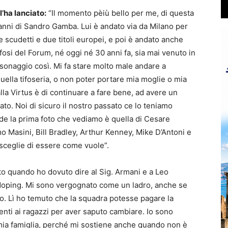
l’ha lanciato:
“Il momento pèiù bello per me, di questa
anni di Sandro Gamba. Lui è andato via da Milano per
 scudetti e due titoli europei, e poi è andato anche
fosi del Forum, né oggi né 30 anni fa, sia mai venuto in
sonaggio così. Mi fa stare molto male andare a
uella tifoseria, o non poter portare mia moglie o mia
lla Virtus è di continuare a fare bene, ad avere un
to. Noi di sicuro il nostro passato ce lo teniamo
ede la prima foto che vediamo è quella di Cesare
 Masini, Bill Bradley, Arthur Kenney, Mike D’Antoni e
o sceglie di essere come vuole”.
to quando ho dovuto dire al Sig. Armani e a Leo
doping. Mi sono vergognato come un ladro, anche se
o. Lì ho temuto che la squadra potesse pagare la
nti ai ragazzi per aver saputo cambiare. Io sono
la mia famiglia, perché mi sostiene anche quando non è