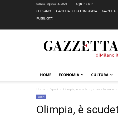
sabato, Agosto 8, 2026
Sign in / Join
CHI SIAMO
GAZZETTA DELLA LOMBARDIA
GAZZETTA 
PUBBLICITA’
GazzettadiMilano.it
HOME
ECONOMIA
CULTURA
Home
Sport
Olimpia, è scudetto, chiusa la serie c
Sport
Olimpia, è scudet