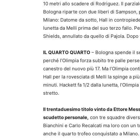
10 metri allo scadere di Rodriguez. Il parzia
Bologna riparte con due liberi di Sampson, 
Milano: Datome da sotto, Hall in contropiede 
lunetta da Melli prima del suo terzo fallo. P
Shields, annullato da quello di Pajola. Dopo 
IL QUARTO QUARTO
– Bologna spende il s
perché l’Olimpia forza subito tre palle perse
canestro del nuovo più 17. Ma l’Olimpia conti
Hall per la rovesciata di Melli la spinge a p
minuti. Hackett fa 1/2 dalla lunetta, l’Olimpi
stretto.
Il trentaduesimo titolo vinto da Ettore Mess
scudetto personale,
con tre squadre diverse
Bianchini e Carlo Recalcati ma loro con un tot
anche il quarto trofeo conquistato a Milano. 