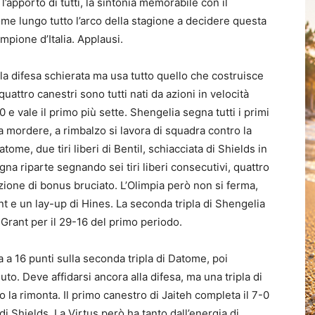
’apporto di tutti, la sintonia memorabile con il
come lungo tutto l’arco della stagione a decidere questa
mpione d’Italia. Applausi.
 la difesa schierata ma usa tutto quello che costruisce
quattro canestri sono tutti nati da azioni in velocità
-0 e vale il primo più sette. Shengelia segna tutti i primi
a mordere, a rimbalzo si lavora di squadra contro la
atome, due tiri liberi di Bentil, schiacciata di Shields in
na riparte segnando sei tiri liberi consecutivi, quattro
ione di bonus bruciato. L’Olimpia però non si ferma,
ant e un lay-up di Hines. La seconda tripla di Shengelia
 Grant per il 29-16 del primo periodo.
a a 16 punti sulla seconda tripla di Datome, poi
uto. Deve affidarsi ancora alla difesa, ma una tripla di
 la rimonta. Il primo canestro di Jaiteh completa il 7-0
di Shields. La Virtus però ha tanto dall’energia di