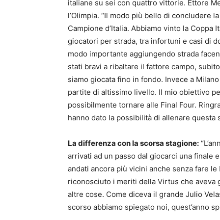
italiane su sei con quattro vittorie. Ettore 
l’Olimpia. “Il modo più bello di concludere l
Campione d’Italia. Abbiamo vinto la Coppa I
giocatori per strada, tra infortuni e casi di d
modo importante aggiungendo strada facendo
stati bravi a ribaltare il fattore campo, subit
siamo giocata fino in fondo. Invece a Milano
partite di altissimo livello. Il mio obiettivo p
possibilmente tornare alle Final Four. Ringra
hanno dato la possibilità di allenare questa s
La differenza con la scorsa stagione:
“L’ann
arrivati ad un passo dal giocarci una final
andati ancora più vicini anche senza fare le
riconosciuto i meriti della Virtus che aveva 
altre cose. Come diceva il grande Julio Vela
scorso abbiamo spiegato noi, quest’anno spi