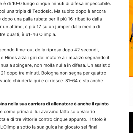
le è di 10-0 lungo cinque minuti di difesa impeccabile.
poi una tripla di Teodosic. Ma subito dopo è ancora
dopo una palla rubata per il più 16, ribadito dalla
er un attimo, è più 17 su un jumper dalla media di
tre quarti, è 61-46 Olimpia.
econdo time-out della ripresa dopo 42 secondi,
 e Hines alza i giri del motore a rimbalzo segnando il
nua a spingere, non molla nulla in difesa. Un assist di
iù 21 dopo tre minuti. Bologna non segna per quattro
a vuole chiuderla qui e ci riesce. 81-64 e sta anche
ina nella sua carriera di allenatore è anche il quinto
 come prima di lui avevano fatto solo Valerio
ale di tre vittorie contro cinque appunto. Il titolo è
L’Olimpia sotto la sua guida ha giocato sei finali