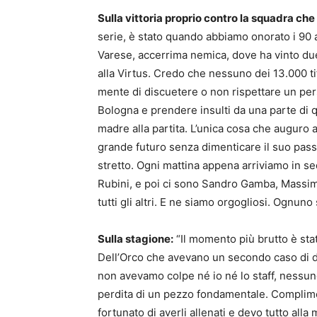
Sulla vittoria proprio contro la squadra che 
serie, è stato quando abbiamo onorato i 90 
Varese, accerrima nemica, dove ha vinto due
alla Virtus. Credo che nessuno dei 13.000 ti
mente di discuetere o non rispettare un per
Bologna e prendere insulti da una parte di q
madre alla partita. L’unica cosa che auguro a
grande futuro senza dimenticare il suo passa
stretto. Ogni mattina appena arriviamo in s
Rubini, e poi ci sono Sandro Gamba, Massimo
tutti gli altri. E ne siamo orgogliosi. Ognun
Sulla stagione:
“Il momento più brutto è sta
Dell’Orco che avevano un secondo caso di 
non avevamo colpe né io né lo staff, nessun
perdita di un pezzo fondamentale. Complime
fortunato di averli allenati e devo tutto al