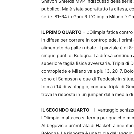
Shavon Shields MVP indiscusso della serie, l
pubblico. Ma è stata soprattutto la difesa, 
serie. 81-64 in Gara 6. L’Olimpia Milano è Ca
IL PRIMO QUARTO
– L’Olimpia fatica contro
in difesa per correre in contropiede. I primi 
alimentate da palle rubate. Il parziale è di 8
cinque punti di Bologna. La difesa continua 
superiore taglia fisica avversaria. Tripla di D
contropiede e Milano va a più 13, 20-7. Bolog
sono di Sampson e due di Teodosic in situaz
tocca i 14 di vantaggio, con una tripla di Gr
trova la risposta in un jumper dalla media di
IL SECONDO QUARTO
– Il vantaggio schizz
l’Olimpia in attacco si ferma per qualche min
Alibegovic e un’entrata di Hackett alimentano
Bologna. La risposta è una tripla dall’angolo 