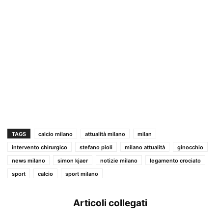
TAGS
calcio milano
attualità milano
milan
intervento chirurgico
stefano pioli
milano attualità
ginocchio
news milano
simon kjaer
notizie milano
legamento crociato
sport
calcio
sport milano
Articoli collegati