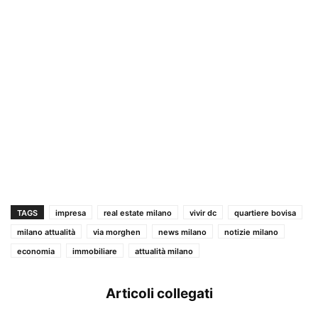
TAGS
impresa
real estate milano
vivir dc
quartiere bovisa
milano attualità
via morghen
news milano
notizie milano
economia
immobiliare
attualità milano
Articoli collegati