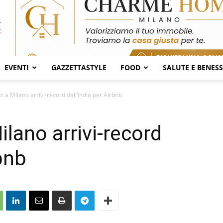
EVENTI
GAZZETTASTYLE
FOOD
SALUTE E BENES
 a Milano arrivi-record dall’India per Airbnb
lano arrivi-record
rbnb