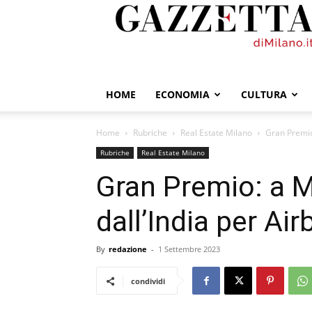
GazzettadiMilano.it
HOME
ECONOMIA
CULTURA
Home
Rubriche
Real Estate Milano
Gran Premio:
Rubriche
Real Estate Milano
Gran Premio: a Mi
dall’India per Ai
By
redazione
-
1 Settembre 2023
condividi