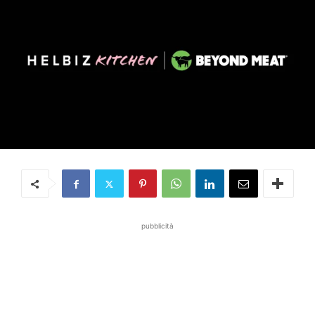
pubblicità