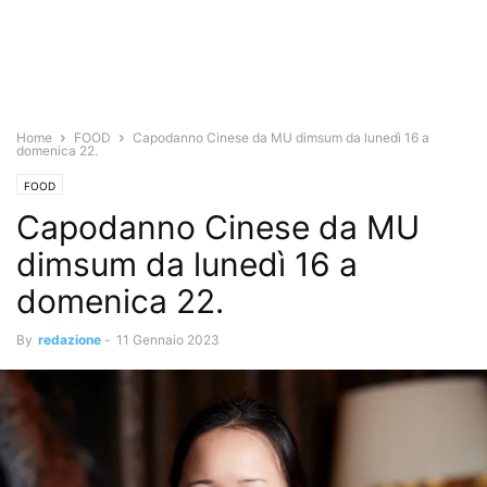
Home
FOOD
Capodanno Cinese da MU dimsum da lunedì 16 a
domenica 22.
FOOD
Capodanno Cinese da MU
dimsum da lunedì 16 a
domenica 22.
By
redazione
-
11 Gennaio 2023