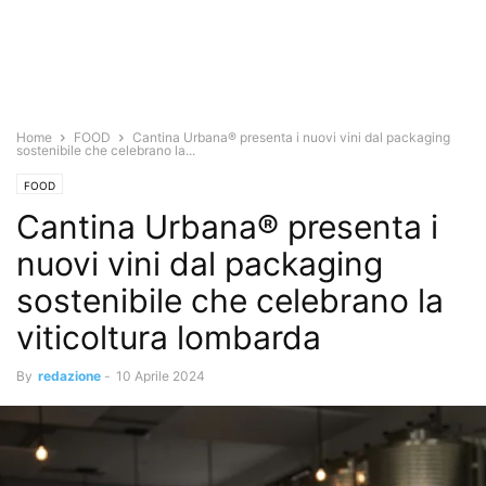
Home
FOOD
Cantina Urbana® presenta i nuovi vini dal packaging
sostenibile che celebrano la...
FOOD
Cantina Urbana® presenta i
nuovi vini dal packaging
sostenibile che celebrano la
viticoltura lombarda
By
redazione
-
10 Aprile 2024