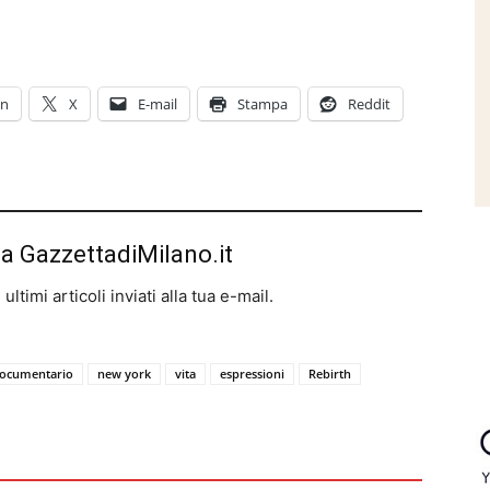
In
X
E-mail
Stampa
Reddit
da GazzettadiMilano.it
ltimi articoli inviati alla tua e-mail.
ocumentario
new york
vita
espressioni
Rebirth