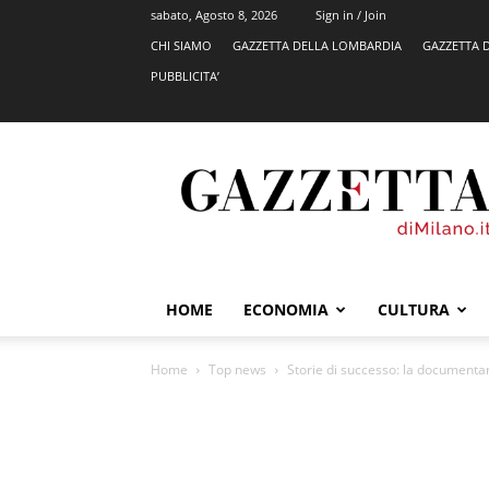
sabato, Agosto 8, 2026
Sign in / Join
CHI SIAMO
GAZZETTA DELLA LOMBARDIA
GAZZETTA 
PUBBLICITA’
GazzettadiMilano.it
HOME
ECONOMIA
CULTURA
Home
Top news
Storie di successo: la documentar