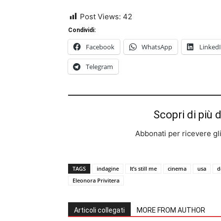
Post Views:
42
Condividi:
Facebook
WhatsApp
Linked
Telegram
Scopri di più 
Abbonati per ricevere gli u
TAGS
indagine
It’s still me
cinema
usa
d
Eleonora Privitera
Articoli collegati
MORE FROM AUTHOR