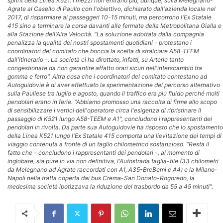
sprint della Linea K521. I mezzi non entrano più, dunque, sulla Melegnano-
Agrate al Casello di Paullo con l'obiettivo, dichiarato dall'azienda locale nel
2017, di risparmiare ai passeggeri 10-15 minuti, ma percorrono l'Ex Statale
415 sino a terminare la corsa davanti alle fermate della Metropolitana Gialla e
alla Stazione dell'Alta Velocità. "La soluzione adottata dalla compagnia
penalizza la qualità dei nostri spostamenti quotidiani - protestano i
coordinatori del comitato che boccia la scelta di stralciare A58-TEEM
dall'itinerario -. La società ci ha dirottato, infatti, su Arterie tanto
congestionate da non garantire affatto orari sicuri nell'interscambio tra
gomma e ferro". Altra cosa che i coordinatori del comitato contestano ad
Autoguidovie è di aver effettuato la sperimentazione del percorso alternativo
sulla Paullese tra luglio e agosto, quando il traffico era più fluido perché molti
pendolari erano in ferie. "Abbiamo promosso una raccolta di firme allo scopo
di sensibilizzare i vertici dell'operatore circa l'esigenza di ripristinare il
passaggio di K521 lungo A58-TEEM e A1", concludono i rappresentanti dei
pendolari in rivolta. Da parte sua Autoguidovie ha risposto che lo spostamento
della Linea K521 lungo l'Ex Statale 415 comporta una lievitazione dei tempi di
viaggio contenuta a fronte di un taglio chilometrico sostanzioso. "Resta il
fatto che - concludono i rappresentanti dei pendolari -, al momento di
inglobare, sia pure in via non definitiva, l'Autostrada taglia-file (33 chilometri
da Melegnano ad Agrate raccordati con A1, A35-BreBemi e A4) e la Milano-
Napoli nella tratta coperta dai bus Crema-San Donato-Rogoredo, la
medesima società ipotizzava la riduzione del trasbordo da 55 a 45 minuti".