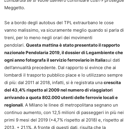
Lombardia se si vuole davvero continuare così?
»
prosegue
Meggetto.
Se a bordo degli autobus del TPL extraurbano le cose
vanno malissimo, va sicuramente meglio quando si parla di
treni, per lo meno negli orari dei movimenti
pendolari.
Questa mattina è stato presentato il rapporto
nazionale Pendolaria 2019, il dossier di Legambiente che
ogni anno fotografa il servizio ferroviario in Italia
sui dati
dell’annualità precedente. Dal rapporto si evince che ai
lombardi il trasporto pubblico piace e lo utilizzano sempre
di più: dal 2011 al 2018, infatti, si è registrata una
crescita
del 43,4% rispetto al 2009 nel numero di viaggiatori
arrivando a quota 802.000 utenti delle ferrovie locali e
regionali
. A Milano le linee di metropolitana segnano un
continuo aumento, con 12,5 milioni di passeggeri in più nei
primi 9 mesi del 2019 (+4,7% rispetto al 2018) e, rispetto al
2013, + 21,1%. A fronte di questi dati, risulta che la