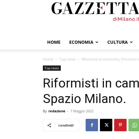
GazzettadiMilano.it
HOME
ECONOMIA
CULTURA
Home
Top news
Riformisti in cammino, l’incontro 
Top news
Riformisti in cam
Spazio Milano.
By
redazione
-
7 Maggio 2022
condividi