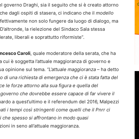
l governo Draghi, sia il seguito che si è creato attorno
he dagli ospiti di stasera, ci indicano che il
modello
fettivamente non solo fungere da luogo di dialogo, ma
D’altronde, la rielezione del Sindaco Sala stessa
erate, liberali e soprattutto riformiste”.
ncesco Caroli
, quale moderatore della serata, che ha
i a cui è soggetta l’attuale maggioranza di governo e
ua opinione sul tema.
“L’attuale maggioranza
– ha detto
o di una richiesta di emergenza che ci è stata fatta del
e le forze attorno alla sua figura e quella del
governo che dovrebbe essere capace di far vivere il
guardo a quest’ultimo e il referendum del 2016, Malpezzi
ti i tempi così stringenti come quelli che il Pnrr ci
 che spesso si affrontano in modo quasi
izioni in seno all’attuale maggioranza.