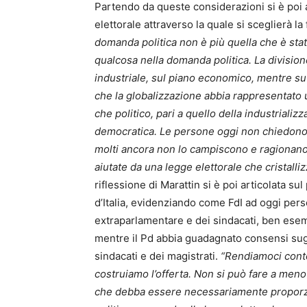
Partendo da queste considerazioni si è poi af
elettorale attraverso la quale si sceglierà 
domanda politica non è più quella che è sta
qualcosa nella domanda politica. La division
industriale, sul piano economico, mentre su 
che la globalizzazione abbia rappresentato
che politico, pari a quello della industrial
democratica. Le persone oggi non chiedono 
molti ancora non lo campiscono e ragionano 
aiutate da una legge elettorale che cristall
riflessione di Marattin si è poi articolata s
d’Italia, evidenziando come FdI ad oggi perse
extraparlamentare e dei sindacati, ben esemp
mentre il Pd abbia guadagnato consensi sugg
sindacati e dei magistrati.
“Rendiamoci cont
costruiamo l’offerta. Non si può fare a men
che debba essere necessariamente proporzion