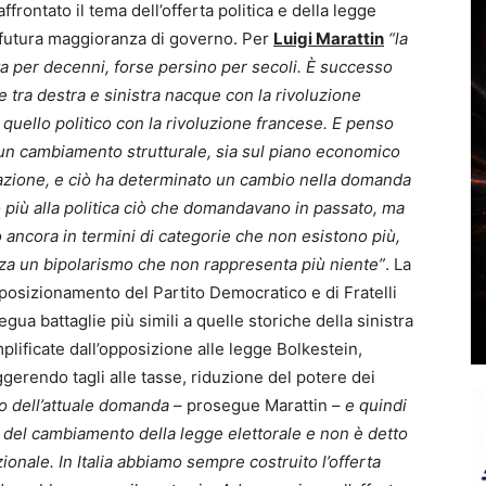
frontato il tema dell’offerta politica e della legge
la futura maggioranza di governo. Per
Luigi Marattin
“la
ta per decenni, forse persino per secoli. È successo
e tra destra e sinistra nacque con la rivoluzione
quello politico con la rivoluzione francese. E penso
 un cambiamento strutturale, sia sul piano economico
izzazione, e ciò ha determinato un cambio nella domanda
più alla politica ciò che domandavano in passato, ma
ancora in termini di categorie che non esistono più,
izza un bipolarismo che non rappresenta più niente”
. La
ul posizionamento del Partito Democratico e di Fratelli
gua battaglie più simili a quelle storiche della sinistra
lificate dall’opposizione alle legge Bolkestein,
erendo tagli alle tasse, riduzione del potere dei
o dell’attuale domanda
– prosegue Marattin –
e quindi
o del cambiamento della legge elettorale e non è detto
ale. In Italia abbiamo sempre costruito l’offerta