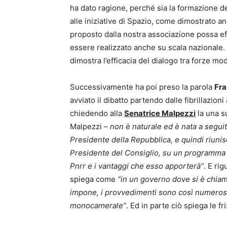
ha dato ragione, perché sia la formazione de
alle iniziative di Spazio, come dimostrato anc
proposto dalla nostra associazione possa ef
essere realizzato anche su scala nazionale. 
dimostra l’efficacia del dialogo tra forze mod
Successivamente ha poi preso la parola
Fra
avviato il dibatto partendo dalle fibrillazion
chiedendo alla
Senatrice Malpezzi
la una s
Malpezzi –
non è naturale ed è nata a seguit
Presidente della Repubblica, e quindi riunisc
Presidente del Consiglio, su un programma 
Pnrr e i vantaggi che esso apporterà”
. E ri
spiega come
“in un governo dove si è chiama
impone, i provvedimenti sono così numerosi
monocamerale”
. Ed in parte ciò spiega le fr