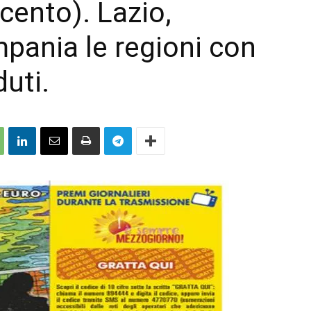
r cento). Lazio,
pania le regioni con
duti.