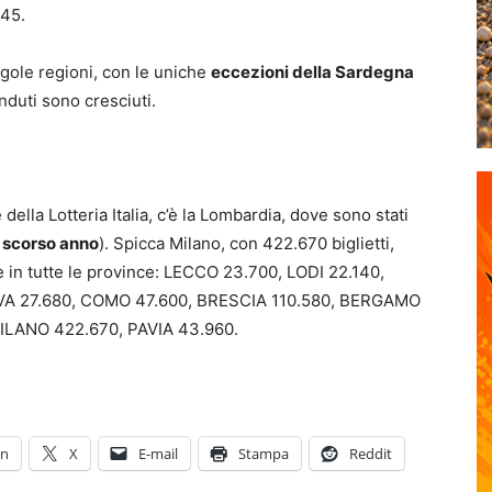
45.
ingole regioni, con le uniche
eccezioni della Sardegna
enduti sono cresciuti.
ella Lotteria Italia, c’è la Lombardia, dove sono stati
o scorso anno
). Spicca Milano, con 422.670 biglietti,
e in tutte le province: LECCO 23.700, LODI 22.140,
 27.680, COMO 47.600, BRESCIA 110.580, BERGAMO
ILANO 422.670, PAVIA 43.960.
In
X
E-mail
Stampa
Reddit