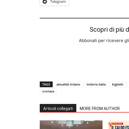
Telegram
Scopri di più 
Abbonati per ricevere gli u
TAGS
attualità milano
lotteria italia
biglietti
cronaca
Articoli collegati
MORE FROM AUTHOR