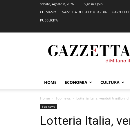
sabato, Agosto 8, 2026
Sign in / Join
CHI SIAMO
GAZZETTA DELLA LOMBARDIA
GAZZETTA 
PUBBLICITA’
GazzettadiMilano.it
HOME
ECONOMIA
CULTURA
Home
Top news
Lotteria Italia, venduti 6 milioni di
Top news
Lotteria Italia, v