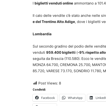
I
biglietti venduti online
ammontano a 101.4
Il calo delle vendite c’è stato anche nelle s
e del Trentino Alto Adige
, dove i biglietti v
Lombardia
Sul secondo gradino del podio delle vendite d
venduti
959.400 biglietti
(
-9% rispetto all
seguita da Brescia (110.580). Ecco le vendit
MONZA 64.700, CREMONA 25.700, MANTOVA
85.720, VARESE 73.170, SONDRIO 11.780, M
Post Views:
8
Condividi:
Facebook
WhatsApp
Linked