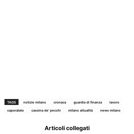
TAGS
notizie milano
cronaca
guardia di finanza
lavoro
caporalato
cassina de' pecchi
milano attualità
news milano
Articoli collegati