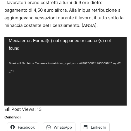
I lavoratori erano costretti a turni di 9 ore dietro
pagamento di 4,50 euro all’ora. Alla iniqua retribuzione si
aggiungevano vessazioni durante il lavoro, il tutto sotto la
minaccia costante del licenziamento. (ANSA).
Video
Media error: Format(s) not supported or source(s) not
Player
found
Scarica il file: https://vs.ansa.it/sito/video_mp4_export/i20200824163609845.mp4?
_=1
Post Views:
13
Condividi:
Facebook
WhatsApp
LinkedIn