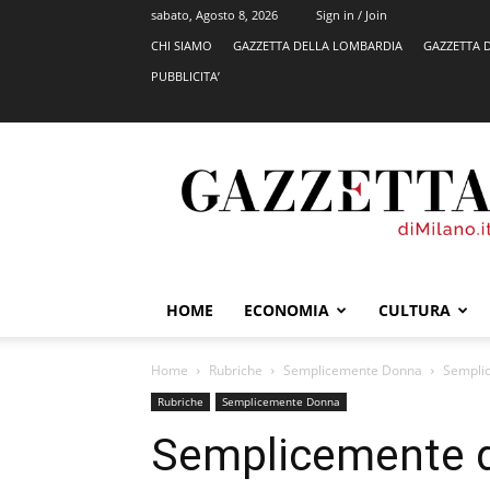
sabato, Agosto 8, 2026
Sign in / Join
CHI SIAMO
GAZZETTA DELLA LOMBARDIA
GAZZETTA 
PUBBLICITA’
GazzettadiMilano.it
HOME
ECONOMIA
CULTURA
Home
Rubriche
Semplicemente Donna
Semplic
Rubriche
Semplicemente Donna
Semplicemente 