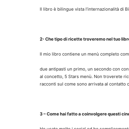
Il libro è bilingue vista l’internazionalità di B
2- Che tipo di ricette troveremo nel tuo lib
Il mio libro contiene un menù completo comp
due antipasti un primo, un secondo con cont
al concetto, 5 Stars menù. Non troverete ricet
racconti sul come sono arrivata al contatto c
3 – Come hai fatto a coinvolgere questi c
Ho usato molto i social ed ho semplicement