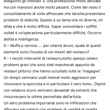
eseguono gli intonaci. E’ una professione molto delicata
ma con mansioni anche molto pesanti. Come del resto il
consolidamento di volte affrescate che talvolta presentano
problemi di staticità. Questo è un tema che mi diverte, mi
sfida e che è molto difficle. Saper consolidare i soffitti
voltati è un’operazione particolarmente difficile. Occorre
abilità e intelligenza.
D – Muffa e vernice …. per citarne alcuni, quale di questi
elementi sono l’incubo di voi mestri del restauro?
R – I vecchi interventi di restauro,molto spesso celano
problemi gravi che sono stati mascherati appunto da
restauri pittorici che hanno occultato tutte le “magagne”.
Un tempo venivano usati metodi molto aggressivi per
rimuovere la sporcizia e in particolare il nero fumo.. Dipinti
con velature scure venivano devastati da solventi che
rimuovevano le ultime pennellate dell’artista.
Un altro problema importante sono le infiltrazioni che
affiorano nei palazzi con problemi di umidità di risalita.