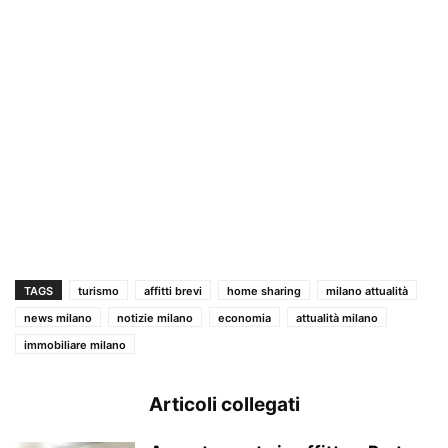
TAGS
turismo
affitti brevi
home sharing
milano attualità
news milano
notizie milano
economia
attualità milano
immobiliare milano
Articoli collegati