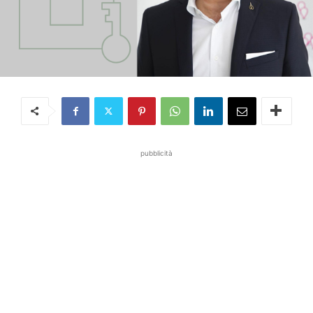
pubblicità