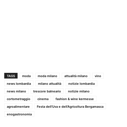
TAGS
moda
moda milano
attualità milano
vino
news lombardia
milano attualità
notizie lombardia
news milano
trescore balneario
notizie milano
cortometraggio
cinema
fashion & wine kermesse
agroalimentare
Festa dell’Uva e dell’Agricoltura Bergamasca
enogastronomia