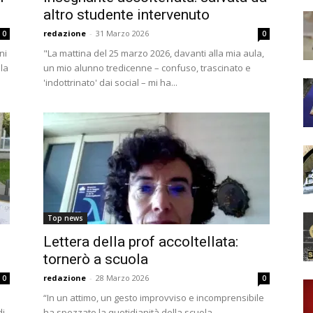
altro studente intervenuto
redazione
-
31 Marzo 2026
0
0
ni
"La mattina del 25 marzo 2026, davanti alla mia aula,
la
un mio alunno tredicenne – confuso, trascinato e
'indottrinato' dai social – mi ha...
Top news
Lettera della prof accoltellata:
tornerò a scuola
redazione
-
28 Marzo 2026
0
0
“In un attimo, un gesto improvviso e incomprensibile
di
ha spezzato la quotidianità della scuola,