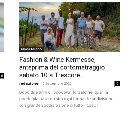
Moda Milano
Fashion & Wine Kermesse,
anteprima del cortometraggio
sabato 10 a Trescore...
0
redazione
-
6 Settembre 2022
0
Dopo due anni di lock-down forzato nei quali la
a
pandemia ha interrotto ogni forma di condivisione,
con grande soddisfazione di tutto il Cast, il...