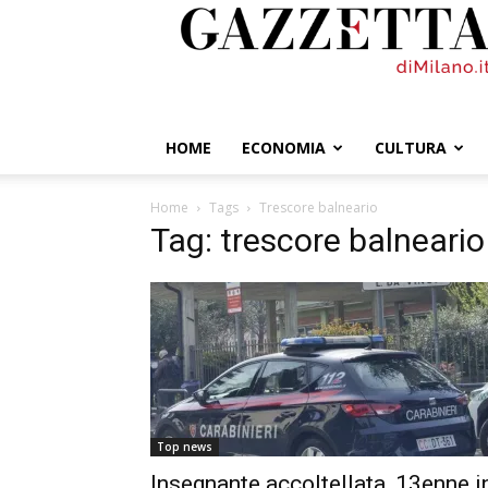
GazzettadiMilano.it
HOME
ECONOMIA
CULTURA
Home
Tags
Trescore balneario
Tag: trescore balneario
Top news
Insegnante accoltellata, 13enne i