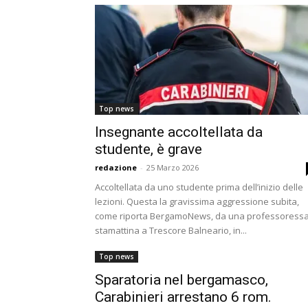
Top news
Insegnante accoltellata da
studente, è grave
redazione
-
25 Marzo 2026
Accoltellata da uno studente prima dell’inizio delle
lezioni. Questa la gravissima aggressione subita,
come riporta BergamoNews, da una professoress
stamattina a Trescore Balneario, in...
Top news
Sparatoria nel bergamasco,
Carabinieri arrestano 6 rom.