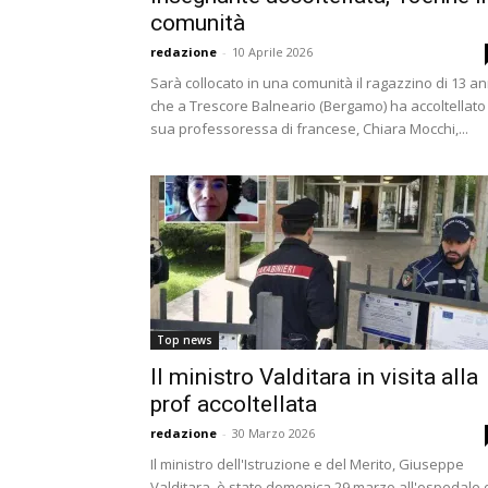
comunità
redazione
-
10 Aprile 2026
Sarà collocato in una comunità il ragazzino di 13 an
che a Trescore Balneario (Bergamo) ha accoltellato 
sua professoressa di francese, Chiara Mocchi,...
Top news
Il ministro Valditara in visita alla
prof accoltellata
redazione
-
30 Marzo 2026
Il ministro dell'Istruzione e del Merito, Giuseppe
Valditara, è stato domenica 29 marzo all'ospedale 