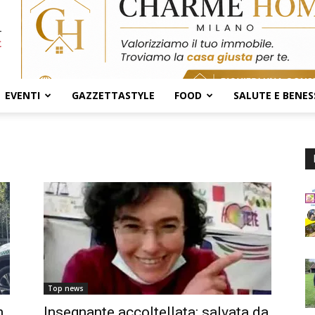
EVENTI
GAZZETTASTYLE
FOOD
SALUTE E BENES
Top news
n
Insegnante accoltellata: salvata da