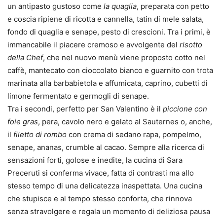
un antipasto gustoso come
la quaglia
, preparata con petto
e coscia ripiene di ricotta e cannella, tatin di mele salata,
fondo di quaglia e senape, pesto di crescioni. Tra i primi, è
immancabile il piacere cremoso e avvolgente del
risotto
della Chef
, che nel nuovo menù viene proposto cotto nel
caffè, mantecato con cioccolato bianco e guarnito con trota
marinata alla barbabietola e affumicata, caprino, cubetti di
limone fermentato e germogli di senape.
Tra i secondi, perfetto per San Valentino è il
piccione con
foie gras
, pera, cavolo nero e gelato al Sauternes o, anche,
il
filetto di rombo
con crema di sedano rapa, pompelmo,
senape, ananas, crumble al cacao. Sempre alla ricerca di
sensazioni forti, golose e inedite, la cucina di Sara
Preceruti si conferma vivace, fatta di contrasti ma allo
stesso tempo di una delicatezza inaspettata. Una cucina
che stupisce e al tempo stesso conforta, che rinnova
senza stravolgere e regala un momento di deliziosa pausa