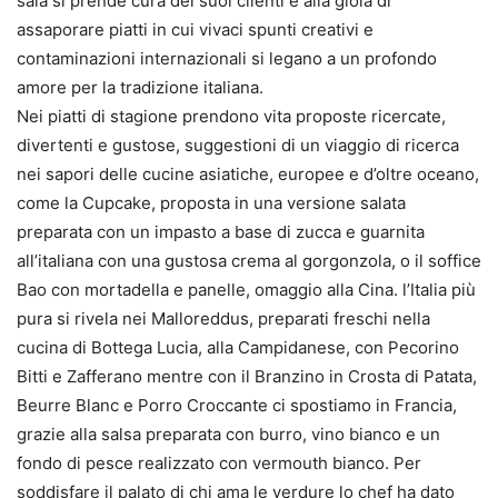
sala si prende cura dei suoi clienti e alla gioia di
assaporare piatti in cui vivaci spunti creativi e
contaminazioni internazionali si legano a un profondo
amore per la tradizione italiana.
Nei piatti di stagione prendono vita proposte ricercate,
divertenti e gustose, suggestioni di un viaggio di ricerca
nei sapori delle cucine asiatiche, europee e d’oltre oceano,
come la Cupcake, proposta in una versione salata
preparata con un impasto a base di zucca e guarnita
all’italiana con una gustosa crema al gorgonzola, o il soffice
Bao con mortadella e panelle, omaggio alla Cina. l’Italia più
pura si rivela nei Malloreddus, preparati freschi nella
cucina di Bottega Lucia, alla Campidanese, con Pecorino
Bitti e Zafferano mentre con il Branzino in Crosta di Patata,
Beurre Blanc e Porro Croccante ci spostiamo in Francia,
grazie alla salsa preparata con burro, vino bianco e un
fondo di pesce realizzato con vermouth bianco. Per
soddisfare il palato di chi ama le verdure lo chef ha dato