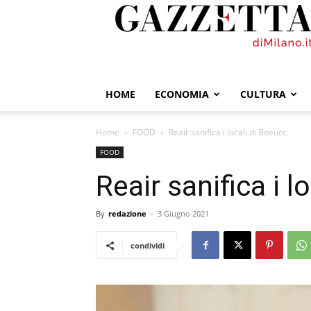
GazzettadiMilano.it
HOME
ECONOMIA
CULTURA
Home
FOOD
Reair sanifica i locali di Boeucc.
FOOD
Reair sanifica i l
By
redazione
-
3 Giugno 2021
condividi