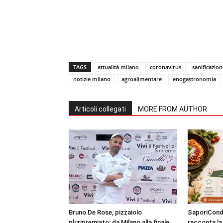
TAGS
attualità milano
coronavirus
sanificazion
notizie milano
agroalimentare
enogastronomia
Articoli collegati
MORE FROM AUTHOR
Bruno De Rose, pizzaiolo
SaporiCondi
pluripremiato: da Milano alla finale
racconta la 