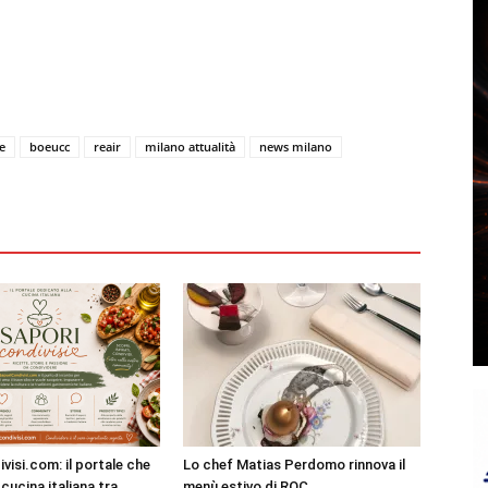
e
boeucc
reair
milano attualità
news milano
visi.com: il portale che
Lo chef Matias Perdomo rinnova il
cucina italiana tra
menù estivo di ROC