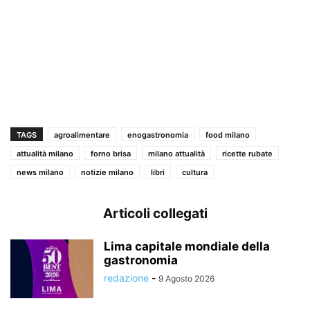
TAGS
agroalimentare
enogastronomia
food milano
attualità milano
forno brisa
milano attualità
ricette rubate
news milano
notizie milano
libri
cultura
Articoli collegati
Lima capitale mondiale della
gastronomia
redazione
-
9 Agosto 2026