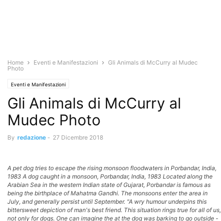
Home
Eventi e Manifestazioni
Gli Animals di McCurry al Mudec
Photo
Eventi e Manifestazioni
Gli Animals di McCurry al
Mudec Photo
By
redazione
-
27 Dicembre 2018
A pet dog tries to escape the rising monsoon floodwaters in Porbandar, India,
1983 A dog caught in a monsoon, Porbandar, India, 1983 Located along the
Arabian Sea in the western Indian state of Gujarat, Porbandar is famous as
being the birthplace of Mahatma Gandhi. The monsoons enter the area in
July, and generally persist until September. "A wry humour underpins this
bittersweet depiction of man's best friend. This situation rings true for all of us,
not only for dogs. One can imagine the at the dog was barking to go outside -