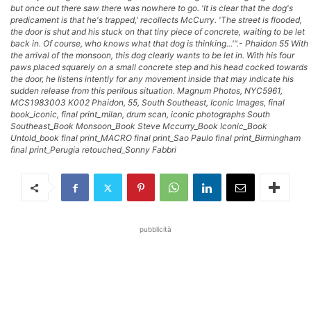
but once out there saw there was nowhere to go. 'It is clear that the dog's
predicament is that he's trapped,' recollects McCurry. 'The street is flooded,
the door is shut and his stuck on that tiny piece of concrete, waiting to be let
back in. Of course, who knows what that dog is thinking...'".- Phaidon 55 With
the arrival of the monsoon, this dog clearly wants to be let in. With his four
paws placed squarely on a small concrete step and his head cocked towards
the door, he listens intently for any movement inside that may indicate his
sudden release from this perilous situation. Magnum Photos, NYC5961,
MCS1983003 K002 Phaidon, 55, South Southeast, Iconic Images, final
book_iconic, final print_milan, drum scan, iconic photographs South
Southeast_Book Monsoon_Book Steve Mccurry_Book Iconic_Book
Untold_book final print_MACRO final print_Sao Paulo final print_Birmingham
final print_Perugia retouched_Sonny Fabbri
pubblicità