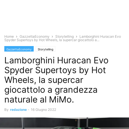
Home
GazzettaEconomy
Storytelling
Lamborghini Huracan Evo
Spyder Supertoys by Hot Wheels, la supercar giocattolo a...
GazzettaEconomy
Storytelling
Lamborghini Huracan Evo
Spyder Supertoys by Hot
Wheels, la supercar
giocattolo a grandezza
naturale al MiMo.
By
redazione
-
16 Giugno 2022