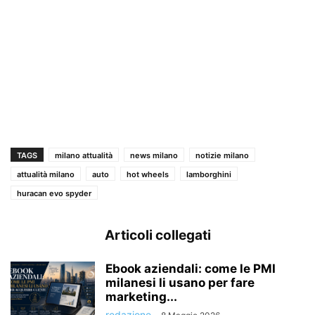
TAGS
milano attualità
news milano
notizie milano
attualità milano
auto
hot wheels
lamborghini
huracan evo spyder
Articoli collegati
Ebook aziendali: come le PMI
milanesi li usano per fare
marketing...
redazione
-