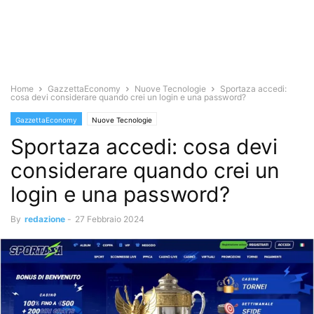
Home
GazzettaEconomy
Nuove Tecnologie
Sportaza accedi:
cosa devi considerare quando crei un login e una password?
GazzettaEconomy
Nuove Tecnologie
Sportaza accedi: cosa devi
considerare quando crei un
login e una password?
By
redazione
-
27 Febbraio 2024