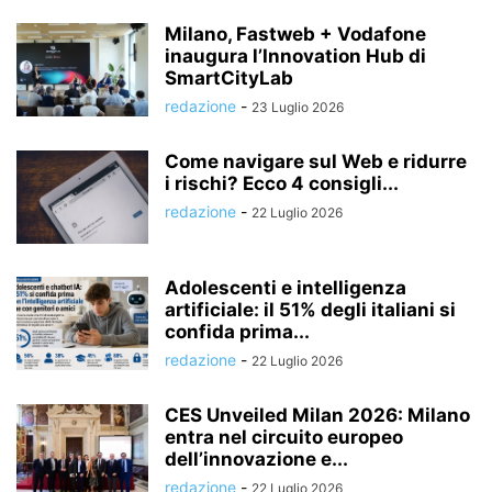
Milano, Fastweb + Vodafone
inaugura l’Innovation Hub di
SmartCityLab
redazione
-
23 Luglio 2026
Come navigare sul Web e ridurre
i rischi? Ecco 4 consigli...
redazione
-
22 Luglio 2026
Adolescenti e intelligenza
artificiale: il 51% degli italiani si
confida prima...
redazione
-
22 Luglio 2026
CES Unveiled Milan 2026: Milano
entra nel circuito europeo
dell’innovazione e...
redazione
-
22 Luglio 2026