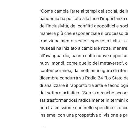
“Come cambia l’arte ai tempi dei social, del
pandemia ha portato alla luce l’importanza d
dell’inclusività, dei conflitti geopolitici e 
maniera più che esponenziale il processo di d
tradizionalmente restio – specie in Italia – 
museali ha iniziato a cambiare rotta, mentre 
all’avanguardia, hanno colto nuove opportun
nuovi mondi, come quello del metaverso”, cos
contemporanea, da molti anni figura di riferim
dicembre condurrà su Radio 24 “Lo Stato del
di analizzare il rapporto tra arte e tecnologi
del settore artistico. “Senza neanche accorg
sta trasformandosi radicalmente in termini d
una trasmissione che nello specifico si occ
insieme, con una prospettiva di visione e pre-v