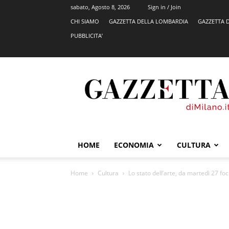
sabato, Agosto 8, 2026
Sign in / Join
CHI SIAMO
GAZZETTA DELLA LOMBARDIA
GAZZETTA 
PUBBLICITA’
GazzettadiMilano.it
HOME
ECONOMIA
CULTURA
Home
Cultura
Lo stato dell’arte, da martedì 27 fo