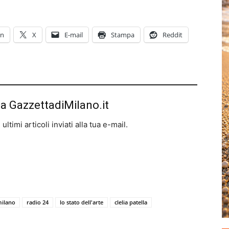
In
X
E-mail
Stampa
Reddit
da GazzettadiMilano.it
ltimi articoli inviati alla tua e-mail.
milano
radio 24
lo stato dell'arte
clelia patella