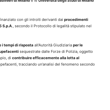
binieri di Milano
e le
Università degli Studi di Milano
inanziato con gli introiti derivanti dai
procedimenti
5 S.p.A
., secondo il Protocollo di legalità stipulato nel
e i tempi di risposta
all’Autorità Giudiziaria
per le
tupefacenti
sequestrate dalle Forze di Polizia, oggetto
mpio, di
contribuire efficacemente alla lotta al
upefacenti, tracciando un’analisi del fenomeno secondo