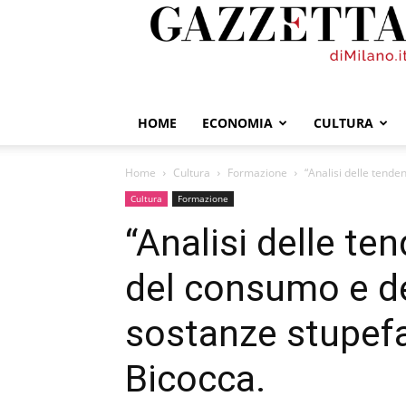
GazzettadiMilano.it
HOME
ECONOMIA
CULTURA
Home
Cultura
Formazione
“Analisi delle tende
Cultura
Formazione
“Analisi delle t
del consumo e de
sostanze stupefa
Bicocca.