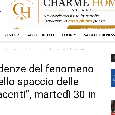
EVENTI
GAZZETTASTYLE
FOOD
SALUTE E BENES
nze del fenomeno del consumo e dello spaccio delle sostanze...
endenze del fenomeno
llo spaccio delle
centi”, martedì 30 in