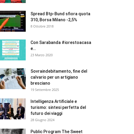
Spread Btp-Bund sfiora quota
310, Borsa Milano -2,5%
8 Ottobre 2018
Con Sarabanda #iorestoacasa
e…
23 Marzo 2020
Sovraindebitamento, fine del
calvario per un artigiano
bresciano
19 Settembre 2025
Intelligenza Artificiale e
turismo: sintesi perfetta del
futuro dei viaggi
28 Giugno 2024
Public Program The Sweet