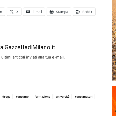
In
X
E-mail
Stampa
Reddit
da GazzettadiMilano.it
ltimi articoli inviati alla tua e-mail.
droga
consumo
formazione
università
consumatori