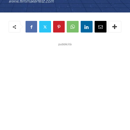
pubblicità