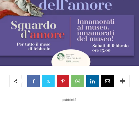
pubblicità