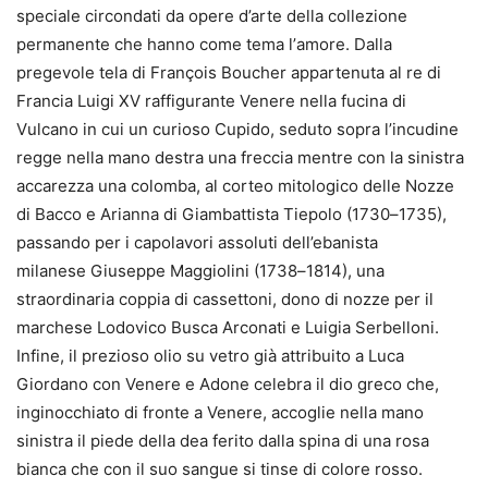
speciale
circondati da
opere d’arte
della collezione
permanente
che
hanno come tema l’
amore
.
Dalla
pregevole tela di François Boucher appartenuta al
re di
Francia Luigi XV raffigurante
Venere nella fucina di
Vulcano
in cui
un
curioso
Cupido, seduto sopra l’incudine
regge nella mano
destra una freccia mentre con la
sinistra
accarezza una colomba
,
al
corteo mitologico del
le
Nozze
di Bacco e Arianna
di
Giambattista Tiepolo (1730
–
1735)
,
passando per i capolavori
assoluti
del
l’ebanista
milanese
Giuseppe Maggiolini
(1738
–
1814), una
straordinaria coppia di cassettoni,
dono di nozze per il
marchese Lodovico Busca Arconati e Luigia Serbelloni.
Infine
,
il prezioso olio su vetro già attribuito a Luca
Giordano con
Venere e Adone
celebra
il
dio greco
che,
inginocchiato di fronte a Venere, accoglie nella mano
sinistra il piede
della dea ferito d
alla spina di una rosa
bianca che con il suo sangue si tinse di colore
rosso
.