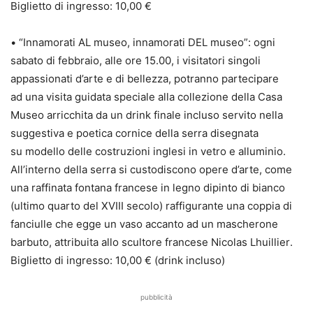
Biglietto di ingresso:
10
,00 €
•
“
Innamorati
AL
museo, innamorati
DEL
museo”
:
ogni
sabato
di febbraio,
alle ore
15.00, i
visitatori singoli
appassionati d’arte e di bellezza,
potranno partecipare
ad
una visita guidata
speciale
alla collezione della Casa
Museo a
rricchita da un
drink
finale
incluso
servito nella
suggestiva
e poetica
cornice della
serra
disegnata
su
modello delle costruzioni inglesi in vetro e alluminio.
All’interno della serra si
custodisc
ono opere d’arte, come
una raffinata
fontana
francese in legno dipinto di
bianc
o
(
ultimo quarto del XVIII secolo
)
raffigurante
una coppia di
fanciulle che
egge un vaso
accanto ad un
mascherone
barbut
o
,
attribuita allo scultore francese
Nicolas Lhuillier
.
Biglietto di ingresso:
10
,00 €
(
drink
incluso
)
pubblicità