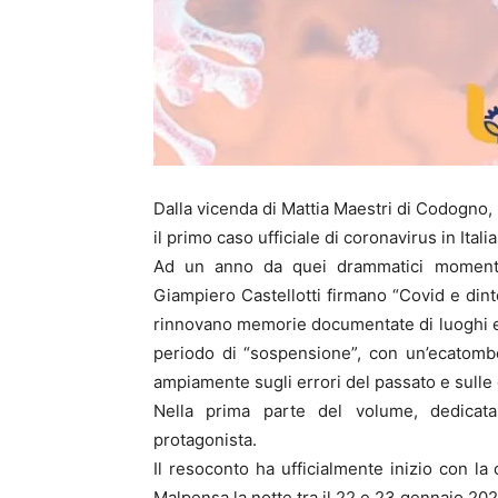
Dalla vicenda di Mattia Maestri di Codogno, 
il primo caso ufficiale di coronavirus in Italia,
Ad un anno da quei drammatici momenti,
Giampiero Castellotti firmano “Covid e dint
rinnovano memorie documentate di luoghi e
periodo di “sospensione”, con un’ecatomb
ampiamente sugli errori del passato e sulle
Nella prima parte del volume, dedicata
protagonista.
Il resoconto ha ufficialmente inizio con la 
Malpensa la notte tra il 22 e 23 gennaio 2020