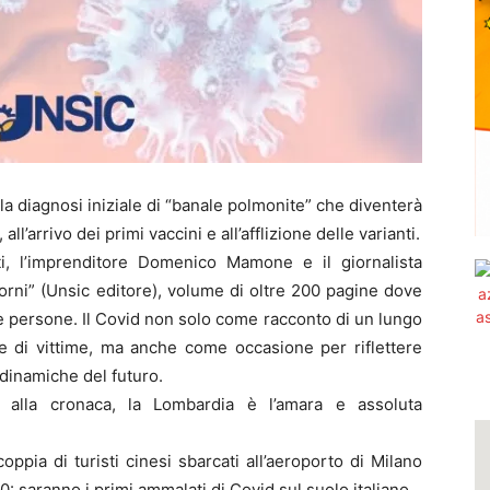
la diagnosi iniziale di “banale polmonite” che diventerà
 all’arrivo dei primi vaccini e all’afflizione delle varianti.
 l’imprenditore Domenico Mamone e il giornalista
orni” (Unsic editore), volume di oltre 200 pagine dove
 persone. Il Covid non solo come racconto di un lungo
e di vittime, ma anche come occasione per riflettere
 dinamiche del futuro.
 alla cronaca, la Lombardia è l’amara e assoluta
coppia di turisti cinesi sbarcati all’aeroporto di Milano
: saranno i primi ammalati di Covid sul suolo italiano.