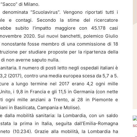
 “Sacco” di Milano.
 denominata “Scuolavirus”. Vengono riportati tutti i
aule e contagi. Secondo la stime del ricercatore
vrebbe subito l’impatto maggiore con 45.178 casi
di novembre 2020. Sui nuovi banchetti, polemico Giulio
no: nonostante fosse membro di una commissione di 18
struzione per studiare proposte per la ripartenza della
 di non averne saputo nulla.
anitaria. Il numero di posti letto negli ospedali italiani è
 3,2 (2017), contro una media europea scesa da 5,7 a 5.
er cure a lungo termine nel 2017 erano 4,2 ogni mille
 Unito, i 9,8 in Francia e gli 11,5 in Germania (con nette
osti ogni mille anziani a Trento, ai 28 in Piemonte e
iani in Basilicata, Campania e Molise).
 dalla mobilità sanitaria: la Lombardia, con un saldo
stata la prima in Italia, seguita dall’Emilia-Romagna
neto (10.234). Grazie alla mobilità, la Lombardia ha