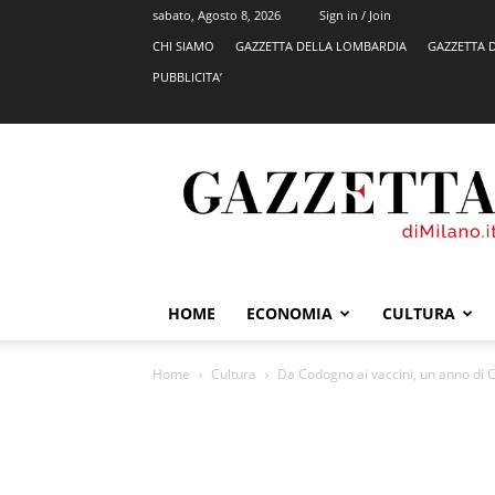
sabato, Agosto 8, 2026
Sign in / Join
CHI SIAMO
GAZZETTA DELLA LOMBARDIA
GAZZETTA 
PUBBLICITA’
GazzettadiMilano.it
HOME
ECONOMIA
CULTURA
Home
Cultura
Da Codogno ai vaccini, un anno di Co