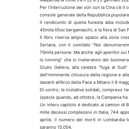
Per l’interruzione dei voli con la Cina c’è 
console generale della Repubblica popolare
Il rendiconto di quella funesta alba inclu
45mila tifosi bergamaschi, e la fiera di San
Il libro riserva ampio spazio alla zona ro
Seriana, con il comitato “Noi denuncerem
70mila persone. Ma anche agli aperitivi sui 
is running” che si riveleranno dei boomera
Giulio Gallera, alla celebre “fuga al Su
dell’imminente chiusura della regione e al
davanti all’Arco della Pace a Milano il 6 magg
Di contro, le iniziative solidali, compreso l
(specie quando, ad ottobre, la Campania ha so
Un intero capitolo è dedicato ai camion di B
mille decessi complessivi in Italia, 744 ap
aprile, il numero dei morti in Lombardia 
saranno 15.054.