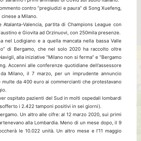
il commento contro “pregiudizi e paura” di Song Xuefeng,
 cinese a Milano.
de Atalanta-Valencia, partita di Champions League con
 Faustino e Giovita ad Orzinuovi, con 250mila presenze.
ssa nel Lodigiano e a quella mancata nella bassa Valle
o” di Bergamo, che nel solo 2020 ha raccolto oltre
Navigli, alla iniziative “Milano non si ferma” e “Bergamo
ng. Accenni alle conferenze quotidiane dell’assessore
d” da Milano, il 7 marzo, per un imprudente annuncio
le multe da 400 euro ai commercianti che protestavano
io.
’aver ospitato pazienti del Sud in molti ospedali lombardi
fferto i 2.422 tamponi positivi in sei giorni).
ergamo. Un altro alle cifre: al 12 marzo 2020, sui primi
partenevano alla Lombardia. Meno di un mese dopo, il 9
toccherà le 10.022 unità. Un altro mese e l’11 maggio