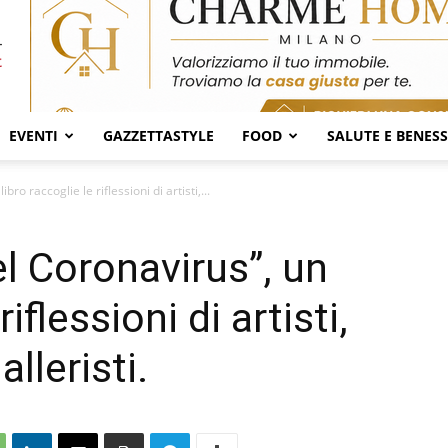
EVENTI
GAZZETTASTYLE
FOOD
SALUTE E BENES
ro raccoglie le riflessioni di artisti,...
l Coronavirus”, un
riflessioni di artisti,
alleristi.