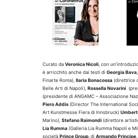
Curato da
Veronica Nicoli
, con un’introduzi
è arricchito anche dai testi di
Georgia Bava
Finarte Roma),
Ilaria Bonacossa
(direttrice 
Belle Arti di Napoli),
Rossella Novarini
(pres
(presidente di ANGAMC – Associazione Nazi
Piero Addis
(Director The International Soc
Art Kunstmesse Fiera di Innsbruck)
Umberto
Marino),
Stefano Raimondi
(direttore artist
Lia Rumma
(Galleria Lia Rumma Napoli e Mil
società
Prince Group,
di
Armando Principe