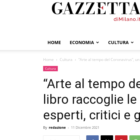
GazzettadiMilano.it
HOME
ECONOMIA
CULTURA
Home
Cultura
“Arte al tempo del Coronavirus”, un lib
Cultura
“Arte al tempo de
libro raccoglie le 
esperti, critici e g
By
redazione
-
11 Dicembre 2021