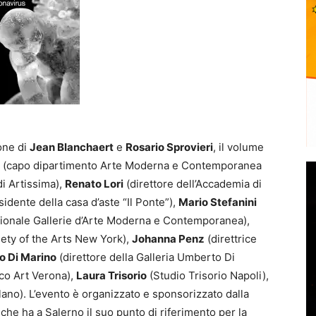
one di
Jean Blanchaert
e
Rosario Sprovieri
, il volume
, (capo dipartimento Arte Moderna e Contemporanea
di Artissima),
Renato Lori
(direttore dell’Accademia di
idente della casa d’aste “Il Ponte”),
Mario Stefanini
onale Gallerie d’Arte Moderna e Contemporanea),
iety of the Arts New York),
Johanna Penz
(direttrice
 Di Marino
(direttore della Galleria Umberto Di
ico Art Verona),
Laura Trisorio
(Studio Trisorio Napoli),
ano). L’evento è organizzato e sponsorizzato dalla
,
che ha a Salerno il suo punto di riferimento per la