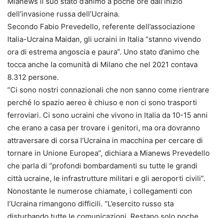
Mianews il suo stato d’animo a poche ore dall’inizio
dell’invasione russa dell’Ucraina.
Secondo Fabio Prevedello, referente dell’associazione
Italia-Ucraina Maidan, gli ucraini in Italia “stanno vivendo
ora di estrema angoscia e paura”. Uno stato d’animo che
tocca anche la comunità di Milano che nel 2021 contava
8.312 persone.
“Ci sono nostri connazionali che non sanno come rientrare
perché lo spazio aereo è chiuso e non ci sono trasporti
ferroviari. Ci sono ucraini che vivono in Italia da 10-15 anni
che erano a casa per trovare i genitori, ma ora dovranno
attraversare di corsa l’Ucraina in macchina per cercare di
tornare in Unione Europea”, dichiara a Mianews Prevedello
che parla di “profondi bombardamenti su tutte le grandi
città ucraine, le infrastrutture militari e gli aeroporti civili”.
Nonostante le numerose chiamate, i collegamenti con
l’Ucraina rimangono difficili. “L’esercito russo sta
disturbando tutte le comunicazioni. Restano solo poche