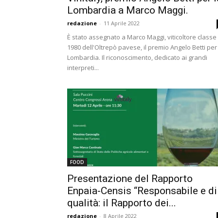
Lombardia a Marco Maggi.
redazione
-
11 Aprile 2022
È stato assegnato a Marco Maggi, viticoltore classe
1980 dell'Oltrepò pavese, il premio Angelo Betti per
Lombardia. Il riconoscimento, dedicato ai grandi
interpreti...
FOOD
Presentazione del Rapporto
Enpaia-Censis “Responsabile e di
qualità: il Rapporto dei...
redazione
-
8 Aprile 2022