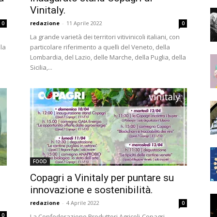
Vinitaly.
redazione
-
11 Aprile 2022
0
0
La grande varietà dei territori vitivinicoli italiani, con
 la
particolare riferimento a quelli del Veneto, della
Lombardia, del Lazio, delle Marche, della Puglia, della
Sicilia,...
FOOD
Copagri a Vinitaly per puntare su
innovazione e sostenibilità.
redazione
-
4 Aprile 2022
0
0
La Confederazione Produttori Agricoli-Copagri