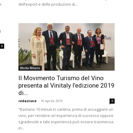
e
dell’export e delle produzioni di...
a
0
Moda Milano
Il Movimento Turismo del Vino
presenta al Vinitaly l’edizione 2019
di...
redazione
-
10 Aprile 2019
0
“Bastano 10 minuti in cantina, prima di assaggiare un
vino, per rendere un'esperienza di successo oppure
sgradevole e tale esperienza può essere trasmessa
in...