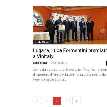
Moda Milano
Lugana, Luca Formentini premiat
a Vinitaly.
redazione
-
8 Aprile 2019
Come da tradizione, si è svolta ieri 7 aprile, nel gio
di apertura di Vinitaly, la cerimonia di consegna del
Premio Angelo Betti ai...
1
2
3