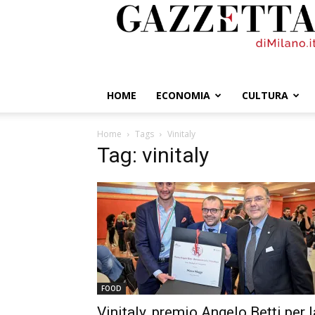
GazzettadiMilano.it
HOME
ECONOMIA
CULTURA
Home
Tags
Vinitaly
Tag: vinitaly
FOOD
Vinitaly, premio Angelo Betti per l