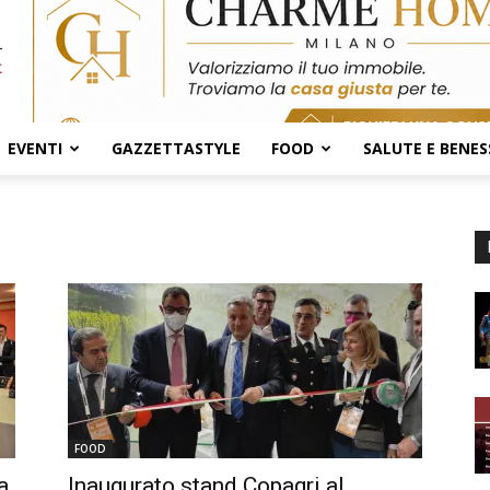
EVENTI
GAZZETTASTYLE
FOOD
SALUTE E BENES
FOOD
a
Inaugurato stand Copagri al