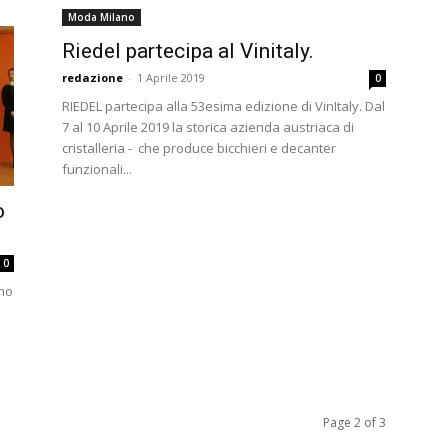
Moda Milano
Riedel partecipa al Vinitaly.
redazione
-
1 Aprile 2019
0
RIEDEL partecipa alla 53esima edizione di VinItaly. Dal
7 al 10 Aprile 2019 la storica azienda austriaca di
cristalleria - che produce bicchieri e decanter
funzionali...
o
0
rno
Page 2 of 3