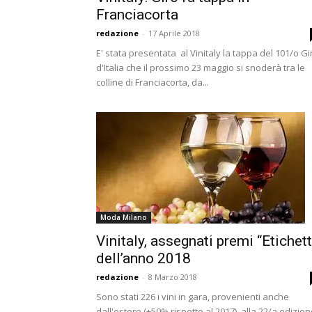
Franciacorta
redazione
-
17 Aprile 2018
E' stata presentata al Vinitaly la tappa del 101/o Gi
d'Italia che il prossimo 23 maggio si snoderà tra le
colline di Franciacorta, da...
Moda Milano
Vinitaly, assegnati premi “Etichet
dell’anno 2018
redazione
-
8 Marzo 2018
Sono stati 226 i vini in gara, provenienti anche
dall'estero (+50% rispetto al 2017), alla 22/a edizio