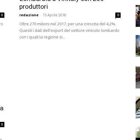
produttori
redazione
-
15 Aprile 2018
0
0
ro
Oltre 270 milioni nel 2017, per una crescita del 4,2%.
Questi i dati dell'export del settore vinicolo lombardo
con i quali la regione si...
ta
0
ne