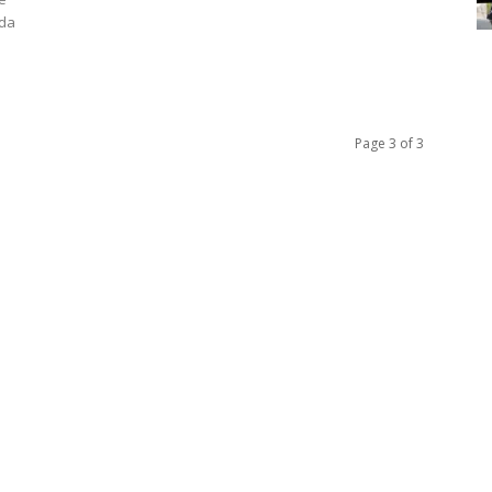
 da
Page 3 of 3