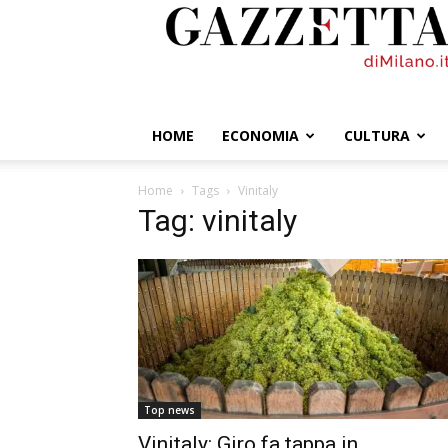
GazzettadiMilano.it
HOME
ECONOMIA
CULTURA
Home
Tags
Vinitaly
Tag: vinitaly
Top news
Vinitaly: Giro fa tappa in