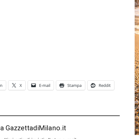
In
X
E-mail
Stampa
Reddit
da GazzettadiMilano.it