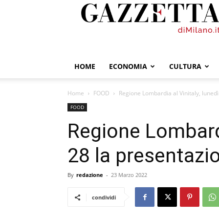
GazzettadiMilano.it
HOME
ECONOMIA
CULTURA
Home
FOOD
Regione Lombardia al Vinitaly, lunedì 
FOOD
Regione Lombardia
28 la presentazio
By
redazione
-
23 Marzo 2022
condividi