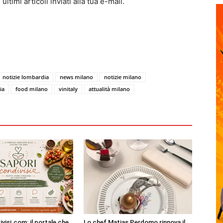
ltimi articoli inviati alla tua e-mail.
notizie lombardia
news milano
notizie milano
ia
food milano
vinitaly
attualità milano
visi.com: il portale che
Lo chef Matias Perdomo rinnova il