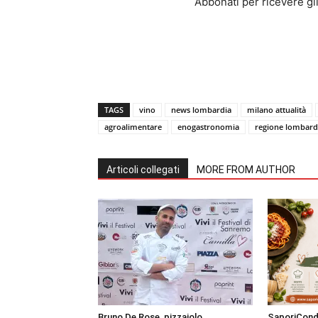
Abbonati per ricevere gli u
TAGS
vino
news lombardia
milano attualità
agroalimentare
enogastronomia
regione lombard
Articoli collegati
MORE FROM AUTHOR
Bruno De Rose, pizzaiolo
SaporiCondi