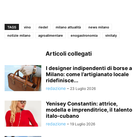
TAGS
vino
riedel
milano attualità
news milano
notizie milano
agroalimentare
enogastronomia
vinitaly
Articoli collegati
I designer indipendenti di borse a
Milano: come l’artigianato locale
ridefinisce...
redazione
-
23 Luglio 2026
Yenisey Constantin: attrice,
modella e imprenditrice, il talento
italo-cubano
redazione
-
19 Luglio 2026