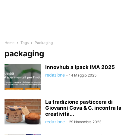
Home
Tags
Packaging
packaging
Innovhub a Ipack IMA 2025
redazione
-
14 Maggio 2025
La tradizione pasticcera di
Giovanni Cova & C. incontra la
creatività...
redazione
-
29 Novembre 2023