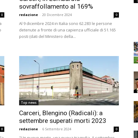
sovraffollamento al 169%
redazione
-
20 Dicembre 2024
0
0
a
Al 9 dicembre 2024 in Italia sono 62.283 le persone
o
detenute a fronte di una capienza ufficiale di 51.165
posti (dati del Ministero della...
Top news
Carceri, Blengino (Radicali): a
settembre superati morti 2023
redazione
-
6 Settembre 2024
0
0
 la
"Un nuovo morto, una nuova tragedia. A settembre