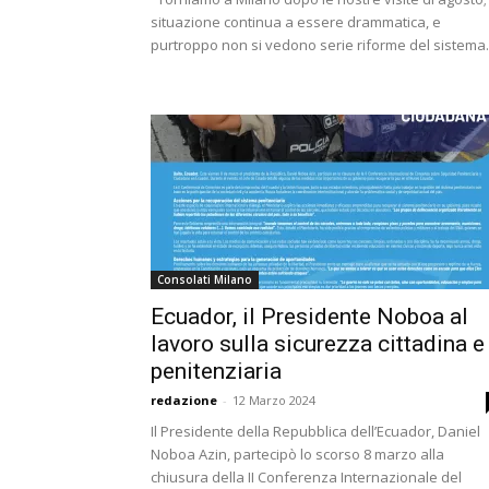
situazione continua a essere drammatica, e
purtroppo non si vedono serie riforme del sistema..
Consolati Milano
Ecuador, il Presidente Noboa al
lavoro sulla sicurezza cittadina e
penitenziaria
redazione
-
12 Marzo 2024
Il Presidente della Repubblica dell’Ecuador, Daniel
Noboa Azin, partecipò lo scorso 8 marzo alla
chiusura della II Conferenza Internazionale del