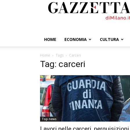
GazzettadiMilano.it
HOME
ECONOMIA
CULTURA
Home
Tags
Carceri
Tag: carceri
Top news
Lavori nelle carceri, perquisizioni