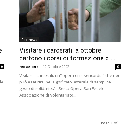
Top news
e
Visitare i carcerati: a ottobre
partono i corsi di formazione di...
redazione
-
12 Ottobre 2022
0
0
e
Visitare i carcerati: un'“opera di misericordia” che non
le
può esaurirsi nel significato letterale di semplice
gesto di solidarietà. Sesta Opera San Fedele,
Associazione di Volontariato...
Page 1 of 3