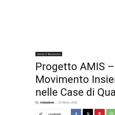
Salute e Benessere
Progetto AMIS – 
Movimento Insiem
nelle Case di Qua
By
redazione
-
25 Marzo 2025
condividi