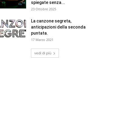
spiegate senza...
23 Ottobre 2025
La canzone segreta,
anticipazioni della seconda
puntata.
17 Marzo 2021
vedi di più