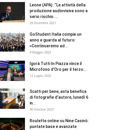
Leone (APA): “Le attività della
produzione audiovisiva sono a
serio rischio....
29 Dicembre 2021
GoStudent Italia compie un
anno e guarda al futuro:
«Continueremo ad...
4 Maggio 2022
Igorà Tutti In Piazza vince il
Microfono d’Oro per il terzo...
12 Luglio 2025
Scatti per bene, asta benefica
di fotografie d’autore, lunedì 6
in...
30 Ottobre 2023
Roulette online su Nine Casinò:
puntate base e avanzate