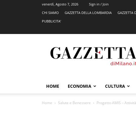
venerdì, Agosto 7, 2026
Sign in / Join
CHI SIAMO
GAZZETTA DELLA LOMBARDIA
GAZZETTA 
PUBBLICITA’
GazzettadiMilano.it
HOME
ECONOMIA
CULTURA
Home
Salute e Benessere
Progetto AMIS – Attivit