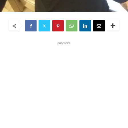
pubblicità