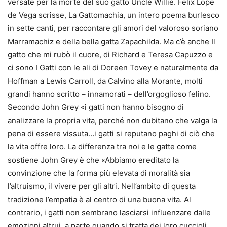
versate per la morte del suo gatto Uncle Willie. Felix Lope
de Vega scrisse, La Gattomachia, un intero poema burlesco
in sette canti, per raccontare gli amori del valoroso soriano
Marramachiz e della bella gatta Zapachilda. Ma c’è anche Il
gatto che mi rubò il cuore, di Richard e Teresa Capuzzo e
ci sono I Gatti con le ali di Doreen Tovey e naturalmente da
Hoffman a Lewis Carroll, da Calvino alla Morante, molti
grandi hanno scritto – innamorati – dell’orgoglioso felino.
Secondo John Grey «i gatti non hanno bisogno di
analizzare la propria vita, perché non dubitano che valga la
pena di essere vissuta…i gatti si reputano paghi di ciò che
la vita offre loro. La differenza tra noi e le gatte come
sostiene John Grey è che «Abbiamo ereditato la
convinzione che la forma più elevata di moralità sia
l’altruismo, il vivere per gli altri. Nell’ambito di questa
tradizione l’empatia è al centro di una buona vita. Al
contrario, i gatti non sembrano lasciarsi influenzare dalle
emozioni altrui, a parte quando si tratta dei loro cuccioli.