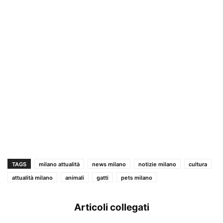
TAGS
milano attualità
news milano
notizie milano
cultura
attualità milano
animali
gatti
pets milano
Articoli collegati