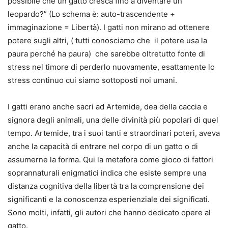
possibile che un gatto cresca fino a diventare un
leopardo?” (Lo schema è: auto-trascendente +
immaginazione = Libertà). I gatti non mirano ad ottenere
potere sugli altri, ( tutti conosciamo che il potere usa la
paura perché ha paura) che sarebbe oltretutto fonte di
stress nel timore di perderlo nuovamente, esattamente lo
stress continuo cui siamo sottoposti noi umani.
I gatti erano anche sacri ad Artemide, dea della caccia e
signora degli animali, una delle divinità più popolari di quel
tempo. Artemide, tra i suoi tanti e straordinari poteri, aveva
anche la capacità di entrare nel corpo di un gatto o di
assumerne la forma. Qui la metafora come gioco di fattori
soprannaturali enigmatici indica che esiste sempre una
distanza cognitiva della libertà tra la comprensione dei
significanti e la conoscenza esperienziale dei significati.
Sono molti, infatti, gli autori che hanno dedicato opere al
gatto.