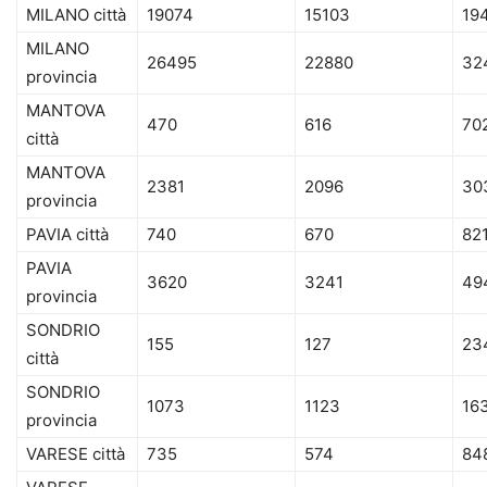
MILANO città
19074
15103
19
MILANO
26495
22880
32
provincia
MANTOVA
470
616
70
città
MANTOVA
2381
2096
30
provincia
PAVIA città
740
670
82
PAVIA
3620
3241
49
provincia
SONDRIO
155
127
23
città
SONDRIO
1073
1123
16
provincia
VARESE città
735
574
84