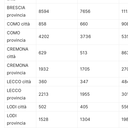
BRESCIA
8594
7656
11
provincia
COMO città
858
660
90
COMO
4202
3736
53
provincia
CREMONA
629
513
86
città
CREMONA
1932
1705
27
provincia
LECCO città
360
347
48
LECCO
2213
1955
30
provincia
LODI città
502
405
55
LODI
1528
1304
19
provincia