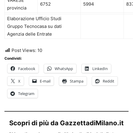
VARESE
6752
5994
83
provincia
Elaborazione Ufficio Studi
Gruppo Tecnocasa su dati
Agenzia delle Entrate
Post Views:
10
Condividi:
Facebook
WhatsApp
LinkedIn
X
E-mail
Stampa
Reddit
Telegram
Scopri di più da GazzettadiMilano.it