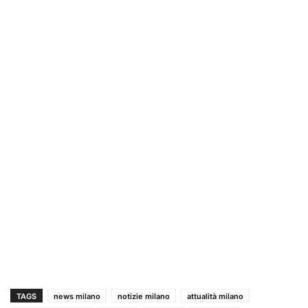
TAGS
news milano
notizie milano
attualità milano