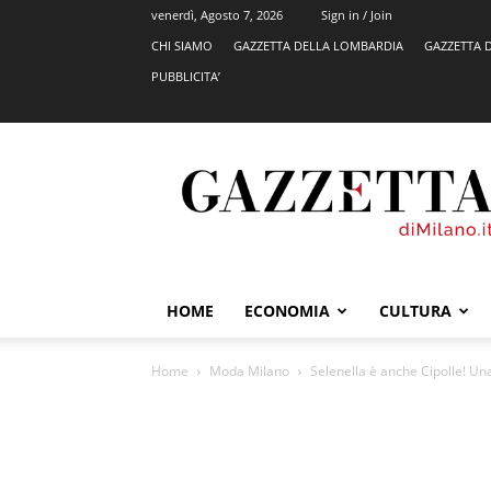
venerdì, Agosto 7, 2026
Sign in / Join
CHI SIAMO
GAZZETTA DELLA LOMBARDIA
GAZZETTA 
PUBBLICITA’
GazzettadiMilano.it
HOME
ECONOMIA
CULTURA
Home
Moda Milano
Selenella è anche Cipolle! Una