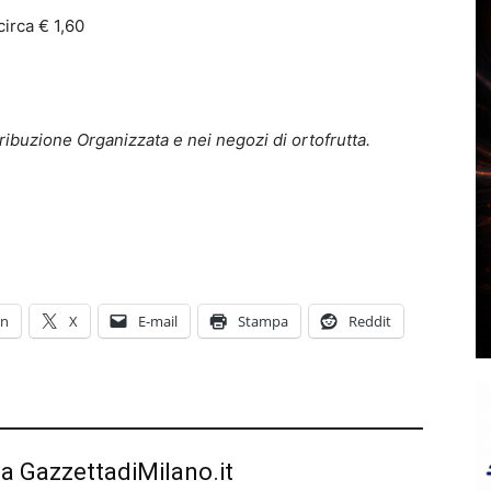
circa € 1,60
ribuzione Organizzata e nei negozi di ortofrutta.
In
X
E-mail
Stampa
Reddit
da GazzettadiMilano.it