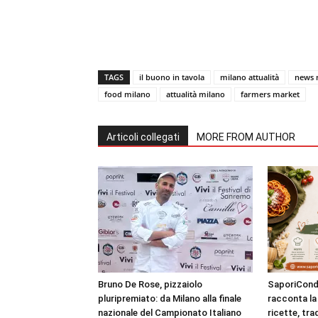
TAGS
il buono in tavola
milano attualità
news 
food milano
attualità milano
farmers market
Articoli collegati
MORE FROM AUTHOR
Bruno De Rose, pizzaiolo
SaporiCondi
pluripremiato: da Milano alla finale
racconta la 
nazionale del Campionato Italiano
ricette, tra