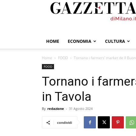
GazzettadiMilano.it
HOME
ECONOMIA
CULTURA
Home
FOOD
Tornano i farmers’ market de Il Buon
FOOD
Tornano i farmer
in Tavola
By
redazione
-
31 Agosto 2024
condividi