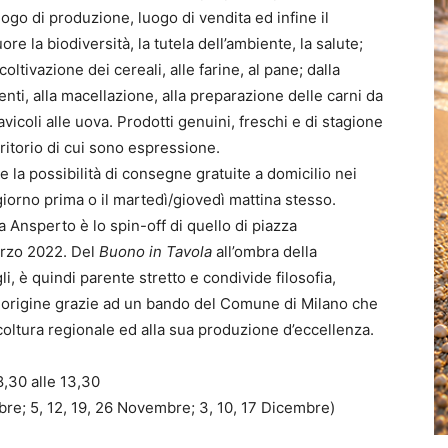
ogo di produzione, luogo di vendita ed infine il
 la biodiversità, la tutela dell’ambiente, la salute;
coltivazione dei cereali, alle farine, al pane; dalla
enti, alla macellazione, alla preparazione delle carni da
vicoli alle uova. Prodotti genuini, freschi e di stagione
rritorio di cui sono espressione.
e la possibilità di consegne gratuite a domicilio nei
giorno prima o il martedì/giovedì mattina stesso.
a Ansperto è lo spin-off di quello di piazza
Marzo 2022. Del
Buono in Tavola
all’ombra della
i, è quindi parente stretto e condivide filosofia,
to origine grazie ad un bando del Comune di Milano che
icoltura regionale ed alla sua produzione d’eccellenza.
,30 alle 13,30
tobre; 5, 12, 19, 26 Novembre; 3, 10, 17 Dicembre)