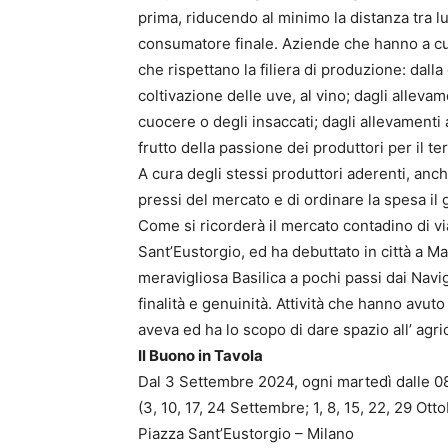
prima, riducendo al minimo la distanza tra lu
consumatore finale. Aziende che hanno a cuore
che rispettano la filiera di produzione: dalla 
coltivazione delle uve, al vino; dagli allevam
cuocere o degli insaccati; dagli allevamenti a
frutto della passione dei produttori per il te
A cura degli stessi produttori aderenti, anch
pressi del mercato e di ordinare la spesa il 
Come si ricorderà il mercato contadino di vi
Sant’Eustorgio, ed ha debuttato in città a 
meravigliosa Basilica a pochi passi dai Navigl
finalità e genuinità. Attività che hanno avu
aveva ed ha lo scopo di dare spazio all’ agr
Il Buono in Tavola
Dal 3 Settembre 2024, ogni martedì dalle 08
(3, 10, 17, 24 Settembre; 1, 8, 15, 22, 29 Ot
Piazza Sant’Eustorgio – Milano