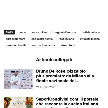
TAGS
como
news milano
regioni d'europa
notizie milano
agroalimentare
enogastronomia
food milano
attualità milano
news lombardia
notizie lombardia
street food
Articoli collegati
Bruno De Rose, pizzaiolo
pluripremiato: da Milano alla
finale nazionale del...
22 Luglio 2026
SaporiCondivisi.com: il portale
che racconta la cucina italiana