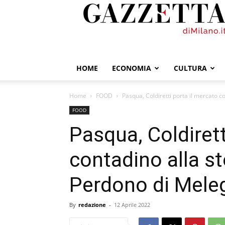
GazzettadiMilano.it
HOME
ECONOMIA
CULTURA
Home
FOOD
Pasqua, Coldiretti porta il mercato co
FOOD
Pasqua, Coldirett
contadino alla st
Perdono di Mele
By
redazione
-
12 Aprile 2022