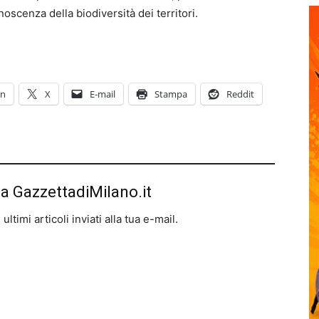
oscenza della biodiversità dei territori.
In
X
E-mail
Stampa
Reddit
da GazzettadiMilano.it
ltimi articoli inviati alla tua e-mail.