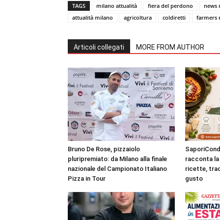
TAGS
milano attualità
fiera del perdono
news 
attualità milano
agricoltura
coldiretti
farmers 
Articoli collegati
MORE FROM AUTHOR
Bruno De Rose, pizzaiolo
SaporiCondi
pluripremiato: da Milano alla finale
racconta la 
nazionale del Campionato Italiano
ricette, tra
Pizza in Tour
gusto