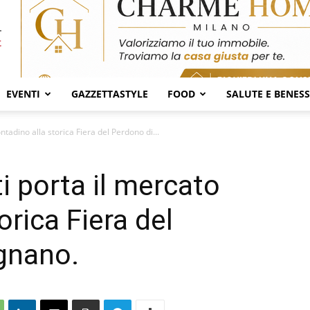
EVENTI
GAZZETTASTYLE
FOOD
SALUTE E BENES
ntadino alla storica Fiera del Perdono di...
i porta il mercato
orica Fiera del
gnano.