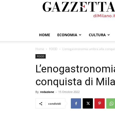
GazzettadiMilano.it
HOME
ECONOMIA
CULTURA
Home
FOOD
L’enogastronomia umbra alla conquis
FOOD
L’enogastronomi
conquista di Mil
By
redazione
-
15 Ottobre 2022
condividi